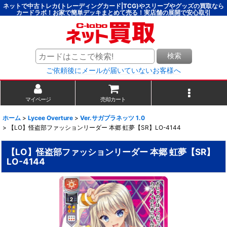
ネットで中古トレカ(トレーディングカード|TCG)やスリーブやグッズの買取なら
カードラボ！お家で簡単デッキまとめて売る！実店舗の展開で安心取引
検索
ご依頼後にメールが届いていないお客様へ
マイページ
売却カート
ホーム
>
Lycee Overture
>
Ver.サガプラネッツ 1.0
>
【LO】怪盗部ファッションリーダー 本郷 虹夢【SR】LO-4144
【LO】怪盗部ファッションリーダー 本郷 虹夢【SR】
LO-4144