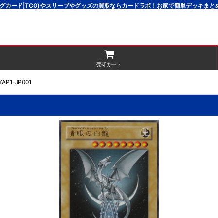
グカード|TCG)やスリーブやグッズの買取ならカードラボ！お家で簡単デッキま
売却カート
1-JP001