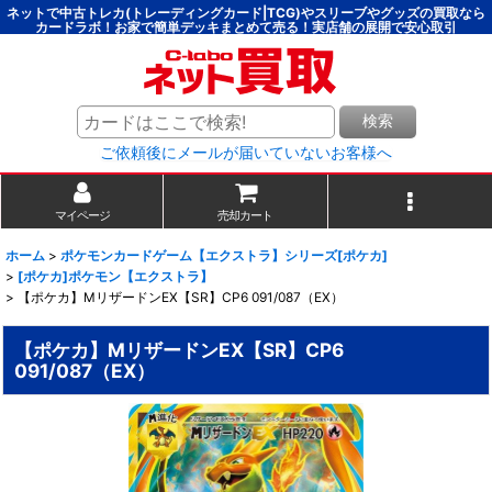
ネットで中古トレカ(トレーディングカード|TCG)やスリーブやグッズの買取なら
カードラボ！お家で簡単デッキまとめて売る！実店舗の展開で安心取引
検索
ご依頼後にメールが届いていないお客様へ
マイページ
売却カート
ホーム
>
ポケモンカードゲーム【エクストラ】シリーズ[ポケカ]
>
[ポケカ]ポケモン【エクストラ】
>
【ポケカ】MリザードンEX【SR】CP6 091/087（EX）
【ポケカ】MリザードンEX【SR】CP6
091/087（EX）