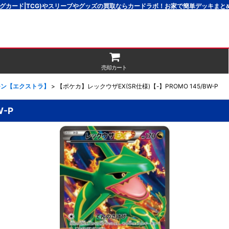
グカード|TCG)やスリーブやグッズの買取ならカードラボ！お家で簡単デッキま
売却カート
モン【エクストラ】
>
【ポケカ】レックウザEX(SR仕様)【-】PROMO 145/BW-P
-P