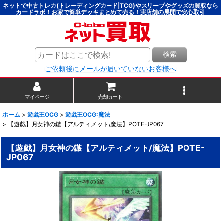
ネットで中古トレカ(トレーディングカード|TCG)やスリーブやグッズの買取なら
カードラボ！お家で簡単デッキまとめて売る！実店舗の展開で安心取引
検索
ご依頼後にメールが届いていないお客様へ
マイページ
売却カート
ホーム
>
遊戯王OCG
>
遊戯王OCG:魔法
>
【遊戯】月女神の鏃【アルティメット/魔法】POTE-JP067
【遊戯】月女神の鏃【アルティメット/魔法】POTE-
JP067