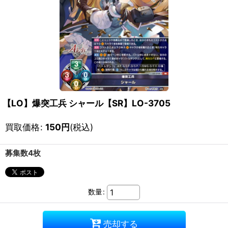
【LO】爆突工兵 シャール【SR】LO-3705
買取価格
:
150
円
(税込)
募集数4枚
数量
:
売却する