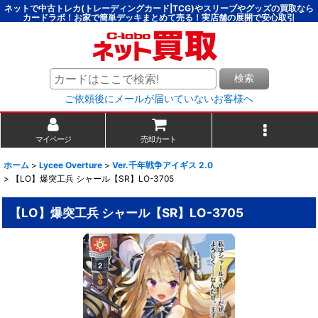
ネットで中古トレカ(トレーディングカード|TCG)やスリーブやグッズの買取なら
カードラボ！お家で簡単デッキまとめて売る！実店舗の展開で安心取引
検索
ご依頼後にメールが届いていないお客様へ
マイページ
売却カート
ホーム
>
Lycee Overture
>
Ver.千年戦争アイギス 2.0
>
【LO】爆突工兵 シャール【SR】LO-3705
【LO】爆突工兵 シャール【SR】LO-3705