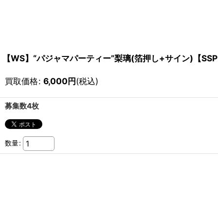
【WS】“パジャマパーティー”梨璃(箔押し+サイン)【SSP】A
買取価格
:
6,000
円
(税込)
募集数4枚
数量
: