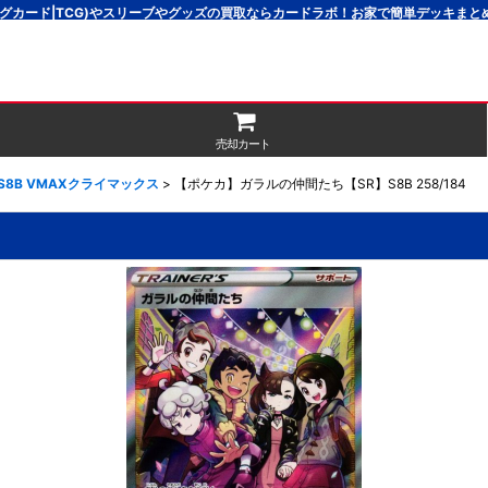
グカード|TCG)やスリーブやグッズの買取ならカードラボ！お家で簡単デッキま
売却カート
S8B VMAXクライマックス
>
【ポケカ】ガラルの仲間たち【SR】S8B 258/184