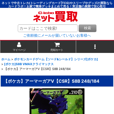
ネットで中古トレカ(トレーディングカード|TCG)やスリーブやグッズの買取なら
カードラボ！お家で簡単デッキまとめて売る！実店舗の展開で安心取引
検索
ご依頼後にメールが届いていないお客様へ
マイページ
売却カート
ホーム
>
ポケモンカードゲーム【ソード&シールド】シリーズ[ポケカ]
>
[ポケカ]S8B VMAXクライマックス
>
【ポケカ】アーマーガアV【CSR】S8B 248/184
【ポケカ】アーマーガアV【CSR】S8B 248/184