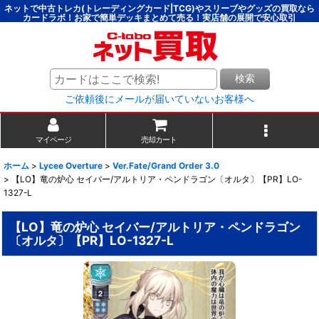
ネットで中古トレカ(トレーディングカード|TCG)やスリーブやグッズの買取なら
カードラボ！お家で簡単デッキまとめて売る！実店舗の展開で安心取引
検索
ご依頼後にメールが届いていないお客様へ
マイページ
売却カート
ホーム
>
Lycee Overture
>
Ver.Fate/Grand Order 3.0
>
【LO】竜の炉心 セイバー/アルトリア・ペンドラゴン〔オルタ〕【PR】LO-
1327-L
【LO】竜の炉心 セイバー/アルトリア・ペンドラゴン
〔オルタ〕【PR】LO-1327-L