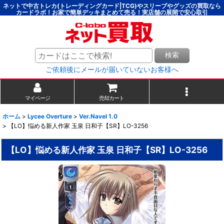
ネットで中古トレカ(トレーディングカード|TCG)やスリーブやグッズの買取なら
カードラボ！お家で簡単デッキまとめて売る！実店舗の展開で安心取引
検索
ご依頼後にメールが届いていないお客様へ
マイページ
売却カート
ホーム
>
Lycee Overture
>
Ver.Navel 1.0
>
【LO】悩める新人作家 玉泉 日和子【SR】LO-3256
【LO】悩める新人作家 玉泉 日和子【SR】LO-3256