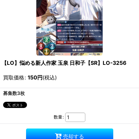
【LO】悩める新人作家 玉泉 日和子【SR】LO-3256
買取価格
:
150
円
(税込)
募集数3枚
数量
:
売却する