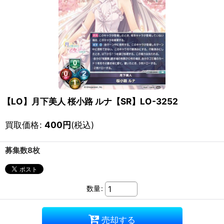
【LO】月下美人 桜小路 ルナ【SR】LO-3252
買取価格
:
400
円
(税込)
募集数8枚
数量
:
売却する