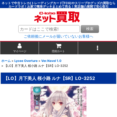
ネットで中古トレカ(トレーディングカード|TCG)やスリーブやグッズの買取なら
カードラボ！お家で簡単デッキまとめて売る！実店舗の展開で安心取引
検索
ご依頼後にメールが届いていないお客様へ
マイページ
売却カート
ホーム
>
Lycee Overture
>
Ver.Navel 1.0
>
【LO】月下美人 桜小路 ルナ【SR】LO-3252
【LO】月下美人 桜小路 ルナ【SR】LO-3252