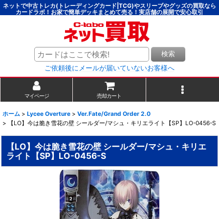
ネットで中古トレカ(トレーディングカード|TCG)やスリーブやグッズの買取なら
カードラボ！お家で簡単デッキまとめて売る！実店舗の展開で安心取引
検索
ご依頼後にメールが届いていないお客様へ
マイページ
売却カート
ホーム
>
Lycee Overture
>
Ver.Fate/Grand Order 2.0
>
【LO】今は脆き雪花の壁 シールダー/マシュ・キリエライト【SP】LO-0456-S
【LO】今は脆き雪花の壁 シールダー/マシュ・キリエ
ライト【SP】LO-0456-S