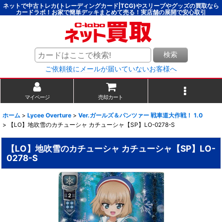
ネットで中古トレカ(トレーディングカード|TCG)やスリーブやグッズの買取なら
カードラボ！お家で簡単デッキまとめて売る！実店舗の展開で安心取引
検索
ご依頼後にメールが届いていないお客様へ
マイページ
売却カート
ホーム
>
Lycee Overture
>
Ver.ガールズ＆パンツァー 戦車道大作戦！ 1.0
>
【LO】地吹雪のカチューシャ カチューシャ【SP】LO-0278-S
【LO】地吹雪のカチューシャ カチューシャ【SP】LO-
0278-S