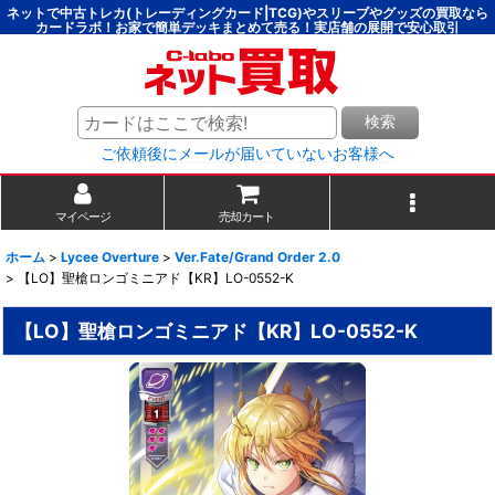
ネットで中古トレカ(トレーディングカード|TCG)やスリーブやグッズの買取なら
カードラボ！お家で簡単デッキまとめて売る！実店舗の展開で安心取引
検索
ご依頼後にメールが届いていないお客様へ
マイページ
売却カート
ホーム
>
Lycee Overture
>
Ver.Fate/Grand Order 2.0
>
【LO】聖槍ロンゴミニアド【KR】LO-0552-K
【LO】聖槍ロンゴミニアド【KR】LO-0552-K