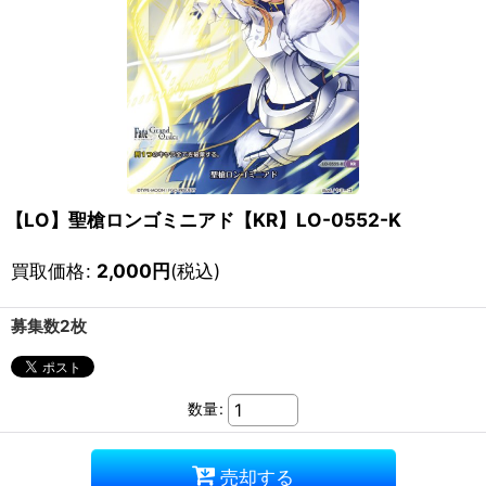
【LO】聖槍ロンゴミニアド【KR】LO-0552-K
買取価格
:
2,000
円
(税込)
募集数2枚
数量
:
売却する