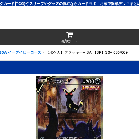
グカード|TCG)やスリーブやグッズの買取ならカードラボ！お家で簡単デッキま
売却カート
]S6A イーブイヒーローズ
>
【ポケカ】ブラッキーV(SA)【SR】S6A 085/069