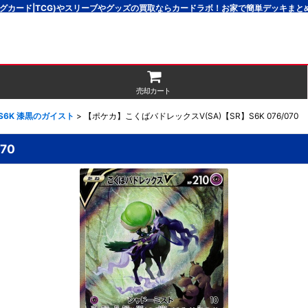
グカード|TCG)やスリーブやグッズの買取ならカードラボ！お家で簡単デッキま
売却カート
]S6K 漆黒のガイスト
>
【ポケカ】こくばバドレックスV(SA)【SR】S6K 076/070
70