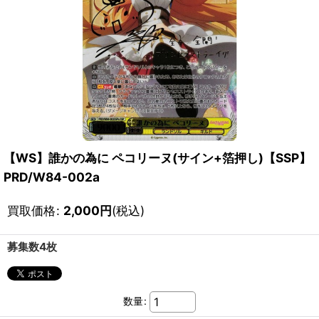
【WS】誰かの為に ペコリーヌ(サイン+箔押し)【SSP】
PRD/W84-002a
買取価格
:
2,000
円
(税込)
募集数4枚
数量
: