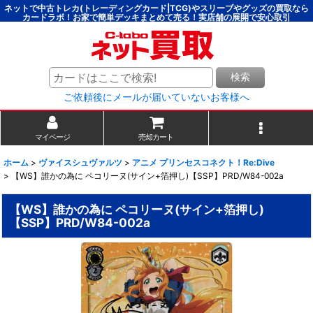
ネットで中古トレカ(トレーディングカード|TCG)やスリーブやグッズの買取なら
カードラボ！お家で簡単デッキまとめて売る！実店舗の展開で安心取引
検索
ご依頼後にメールが届いていないお客様へ
マイページ
売却カート
ホーム
>
ヴァイスシュヴァルツ
>
アニメ プリンセスコネクト！Re:Dive
>
【WS】誰かの為に ペコリーヌ(サイン+箔押し)【SSP】PRD/W84-002a
【WS】誰かの為に ペコリーヌ(サイン+箔押し)
【SSP】PRD/W84-002a