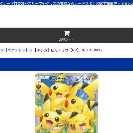
グカード|TCG)やスリーブやグッズの買取ならカードラボ！お家で簡単デッキま
売却カート
モン【エクストラ】
>
【ポケカ】ピカチュウ【RR】CP3 010/032