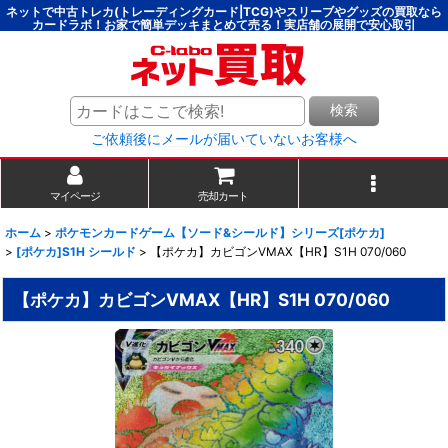
ネットで中古トレカ(トレーディングカード|TCG)やスリーブやグッズの買取なら
カードラボ！お家で簡単デッキまとめて売る！実店舗の展開で安心取引
検索
ご依頼後にメールが届いていないお客様へ
マイページ
売却カート
ホーム
>
ポケモンカードゲーム【ソード&シールド】シリーズ[ポケカ]
>
[ポケカ]S1H シールド
>
【ポケカ】カビゴンVMAX【HR】S1H 070/060
【ポケカ】カビゴンVMAX【HR】S1H 070/060