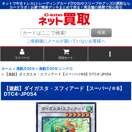
ネットで中古トレカ(トレーディングカード|TCG)やスリーブやグッズの買取なら
カードラボ！お家で簡単デッキまとめて売る！実店舗の展開で安心取引
検索
ご依頼後にメールが届いていないお客様へ
マイページ
売却カート
ホーム
>
遊戯王OCG
>
遊戯王OCG:シンクロ
>
【遊戯】ダイガスタ・スフィアード【スーパー/☆6】DTC4-JP054
【遊戯】ダイガスタ・スフィアード【スーパー/☆6】
DTC4-JP054