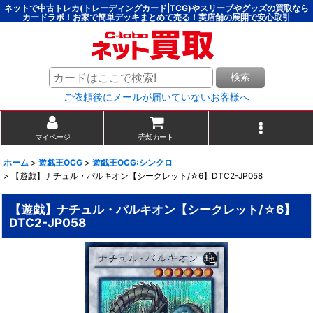
ネットで中古トレカ(トレーディングカード|TCG)やスリーブやグッズの買取なら
カードラボ！お家で簡単デッキまとめて売る！実店舗の展開で安心取引
検索
ご依頼後にメールが届いていないお客様へ
マイページ
売却カート
ホーム
>
遊戯王OCG
>
遊戯王OCG:シンクロ
>
【遊戯】ナチュル・パルキオン【シークレット/☆6】DTC2-JP058
【遊戯】ナチュル・パルキオン【シークレット/☆6】
DTC2-JP058