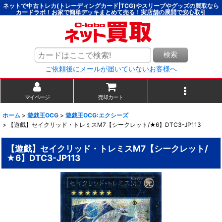
ネットで中古トレカ(トレーディングカード|TCG)やスリーブやグッズの買取なら
カードラボ！お家で簡単デッキまとめて売る！実店舗の展開で安心取引
検索
ご依頼後にメールが届いていないお客様へ
マイページ
売却カート
ホーム
>
遊戯王OCG
>
遊戯王OCG:エクシーズ
>
【遊戯】セイクリッド・トレミスM7【シークレット/★6】DTC3-JP113
【遊戯】セイクリッド・トレミスM7【シークレット/
★6】DTC3-JP113