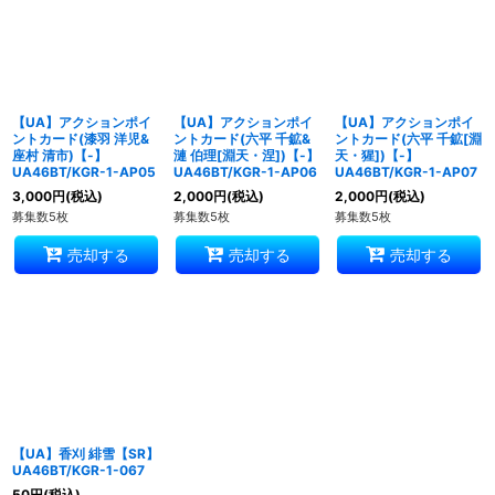
【UA】アクションポイ
【UA】アクションポイ
【UA】アクションポイ
ントカード(漆羽 洋児&
ントカード(六平 千鉱&
ントカード(六平 千鉱[淵
座村 清市)【-】
漣 伯理[淵天・涅])【-】
天・猩])【-】
UA46BT/KGR-1-AP05
UA46BT/KGR-1-AP06
UA46BT/KGR-1-AP07
3,000
円
(税込)
2,000
円
(税込)
2,000
円
(税込)
募集数5枚
募集数5枚
募集数5枚
売却する
売却する
売却する
【UA】香刈 緋雪【SR】
UA46BT/KGR-1-067
50
円
(税込)