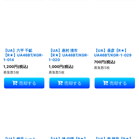
【UA】六平 千鉱
【UA】座村 清市
【UA】昼彦【R★】
【R★】UA46BT/KGR-
【R★】UA46BT/KGR-
UA46BT/KGR-1-029
1-014
1-020
700
円
(税込)
1,200
円
(税込)
1,000
円
(税込)
募集数5枚
募集数5枚
募集数5枚
売却する
売却する
売却する
【UA】鏡凪 シャル
【UA】漣 伯理【R★】
【UA】柴 登吾【R★】