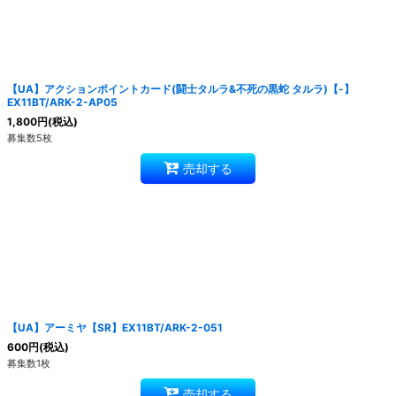
【UA】アクションポイントカード(闘士タルラ&不死の黒蛇 タルラ)【-】
EX11BT/ARK-2-AP05
1,800
円
(税込)
募集数5枚
売却する
【UA】アーミヤ【SR】EX11BT/ARK-2-051
600
円
(税込)
募集数1枚
売却する