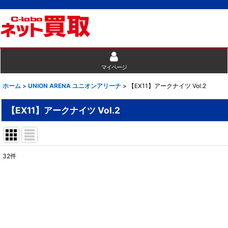
マイページ
ホーム
>
UNION ARENA ユニオンアリーナ
>
【EX11】アークナイツ Vol.2
【EX11】アークナイツ Vol.2
32
件
表示数
:
並び順
: