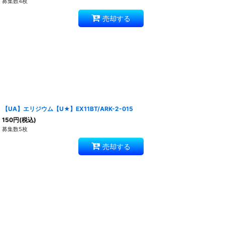
募集数4枚
売却する
【UA】エリジウム【U★】EX11BT/ARK-2-015
150
円
(税込)
募集数5枚
売却する