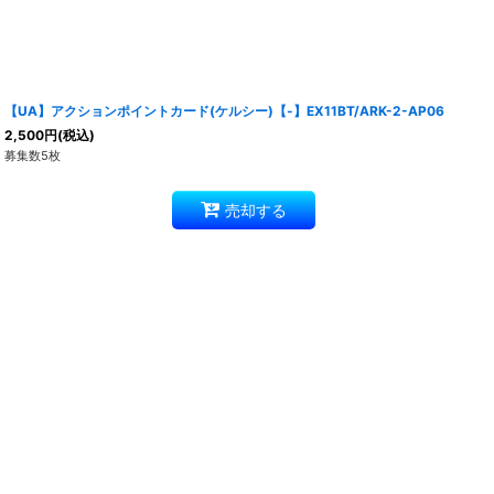
【UA】アクションポイントカード(ケルシー)【-】EX11BT/ARK-2-AP06
2,500
円
(税込)
募集数5枚
売却する