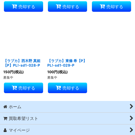
売却する
売却する
売却する
【ラブカ】西木野 真姫
【ラブカ】東條 希【P】
【P】PL!-sd1-028-P
PL!-sd1-029-P
150
円
(税込)
100
円
(税込)
募集中
募集中
売却する
売却する
ホーム
買取希望リスト
マイページ