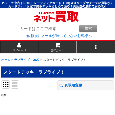
ネットで中古トレカ(トレーディングカード|TCG)やスリーブやグッズの買取なら
カードラボ！お家で簡単デッキまとめて売る！実店舗の展開で安心取引
検索
ご依頼後にメールが届いていないお客様へ
マイページ
売却カート
ホーム
>
ラブライブ！OCG
>
スタートデッキ ラブライブ！
スタートデッキ ラブライブ！
表示順変更
閉じる
8
件
表示数
:
並び順
: