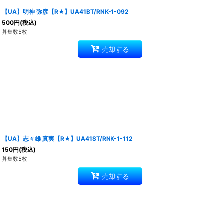
【UA】明神 弥彦【R★】UA41BT/RNK-1-092
500
円
(税込)
募集数5枚
売却する
【UA】志々雄 真実【R★】UA41ST/RNK-1-112
150
円
(税込)
募集数5枚
売却する