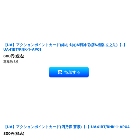
【UA】アクションポイントカード(緋村 剣心&明神 弥彦&相楽 左之助)【-】
UA41BT/RNK-1-AP01
600
円
(税込)
募集数5枚
売却する
【UA】アクションポイントカード(四乃森 蒼紫)【-】UA41BT/RNK-1-AP04
800
円
(税込)