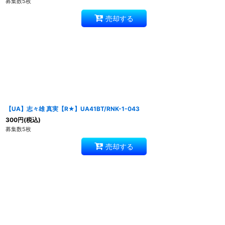
募集数5枚
売却する
【UA】志々雄 真実【R★】UA41BT/RNK-1-043
300
円
(税込)
募集数5枚
売却する