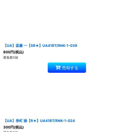
【UA】斎藤 一【SR★】UA41BT/RNK-1-039
800
円
(税込)
募集数5枚
売却する
【UA】巻町 操【R★】UA41BT/RNK-1-024
300
円
(税込)