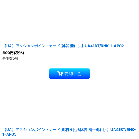
【UA】アクションポイントカード(神谷 薫)【-】UA41BT/RNK-1-AP02
500
円
(税込)
募集数5枚
売却する
【UA】アクションポイントカード(緋村 剣心&比古 清十郎)【-】UA41BT/RNK-
1-AP05