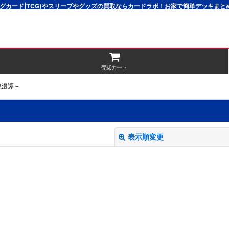
グカード|TCG)やスリーブやグッズの買取ならカードラボ！お家で簡単デッキま
売却カート
浪漫譚－
表示順変更
絞り込む