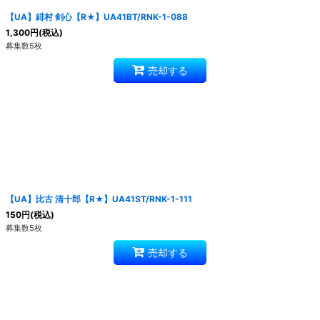
【UA】緋村 剣心【R★】UA41BT/RNK-1-088
1,300
円
(税込)
募集数5枚
売却する
【UA】比古 清十郎【R★】UA41ST/RNK-1-111
150
円
(税込)
募集数5枚
売却する