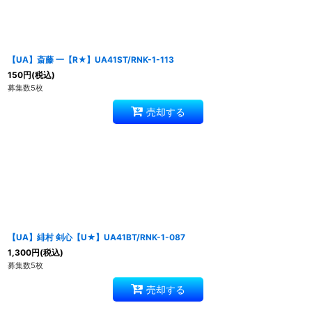
【UA】斎藤 一【R★】UA41ST/RNK-1-113
150
円
(税込)
募集数5枚
売却する
【UA】緋村 剣心【U★】UA41BT/RNK-1-087
1,300
円
(税込)
募集数5枚
売却する