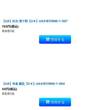
【UA】比古 清十郎【U★】UA41BT/RNK-1-007
150
円
(税込)
募集数5枚
売却する
【UA】本条 鎌足【C★】UA41BT/RNK-1-060
50
円
(税込)
募集数5枚
売却する