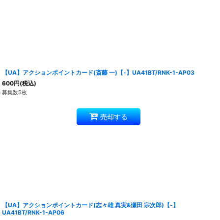
【UA】アクションポイントカード(斎藤 一)【-】UA41BT/RNK-1-AP03
600
円
(税込)
募集数5枚
売却する
【UA】アクションポイントカード(志々雄 真実&瀬田 宗次郎)【-】
UA41BT/RNK-1-AP06