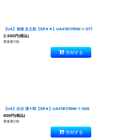
【UA】相楽 左之助【SR★★】UA41BT/RNK-1-077
2,500
円
(税込)
募集数5枚
売却する
【UA】比古 清十郎【SR★】UA41BT/RNK-1-008
600
円
(税込)
募集数5枚
売却する