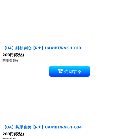
【UA】緋村 剣心【R★】UA41BT/RNK-1-010
200
円
(税込)
募集数5枚
売却する
【UA】駒形 由美【R★】UA41BT/RNK-1-034
200
円
(税込)