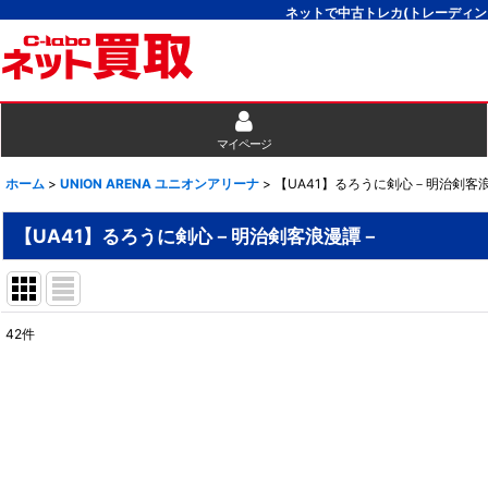
ネットで中古トレカ(トレーディン
マイページ
ホーム
>
UNION ARENA ユニオンアリーナ
>
【UA41】るろうに剣心－明治剣客
【UA41】るろうに剣心－明治剣客浪漫譚－
42
件
表示数
:
並び順
: