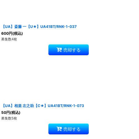
【UA】斎藤 一【U★】UA41BT/RNK-1-037
600
円
(税込)
募集数4枚
売却する
【UA】相楽 左之助【C★】UA41BT/RNK-1-073
50
円
(税込)
募集数5枚
売却する