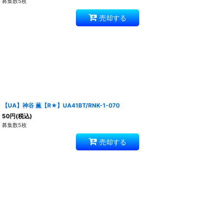
募集数5枚
売却する
【UA】神谷 薫【R★】UA41BT/RNK-1-070
50
円
(税込)
募集数5枚
売却する