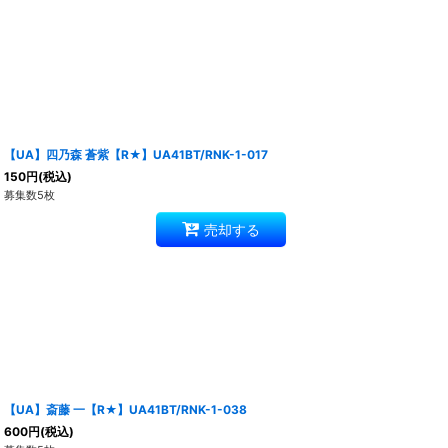
【UA】四乃森 蒼紫【R★】UA41BT/RNK-1-017
150
円
(税込)
募集数5枚
売却する
【UA】斎藤 一【R★】UA41BT/RNK-1-038
600
円
(税込)