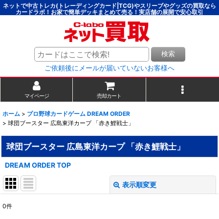
ネットで中古トレカ(トレーディングカード|TCG)やスリーブやグッズの買取なら
カードラボ！お家で簡単デッキまとめて売る！実店舗の展開で安心取引
検索
ご依頼後にメールが届いていないお客様へ
マイページ
売却カート
ホーム
>
プロ野球カードゲーム DREAM ORDER
>
球団ブースター 広島東洋カープ 「赤き鯉戦士」
球団ブースター 広島東洋カープ 「赤き鯉戦士」
DREAM ORDER TOP
表示順変更
閉じる
0
件
表示数
: