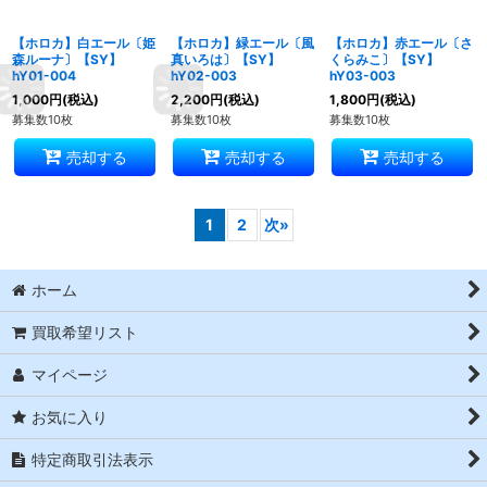
【ホロカ】白エール〔姫
【ホロカ】緑エール〔風
【ホロカ】赤エール〔さ
森ルーナ〕【SY】
真いろは〕【SY】
くらみこ〕【SY】
hY01-004
hY02-003
hY03-003
1,000
円
(税込)
2,200
円
(税込)
1,800
円
(税込)
募集数10枚
募集数10枚
募集数10枚
売却する
売却する
売却する
1
2
次
»
ホーム
買取希望リスト
マイページ
お気に入り
特定商取引法表示