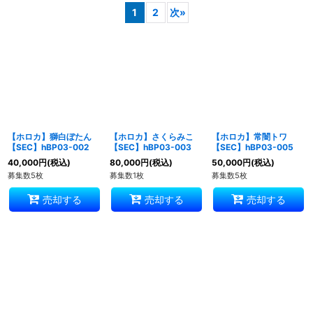
1
2
次
»
並び順
:
絞り込む
【ホロカ】獅白ぼたん
【ホロカ】さくらみこ
【ホロカ】常闇トワ
【SEC】hBP03-002
【SEC】hBP03-003
【SEC】hBP03-005
40,000
円
(税込)
80,000
円
(税込)
50,000
円
(税込)
募集数5枚
募集数1枚
募集数5枚
売却する
売却する
売却する