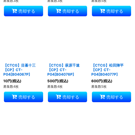
募集数3枚
募集数3枚
募集数5枚
売却する
売却する
売却する
【CTCG】目暮十三
【CTCG】萩原千速
【CTCG】松田陣平
【CP】CT-
【CP】CT-
【CP】CT-
P04[B04067P]
P04[B04076P]
P04[B04077P]
10
円
(税込)
500
円
(税込)
600
円
(税込)
募集数4枚
募集数4枚
募集数5枚
売却する
売却する
売却する