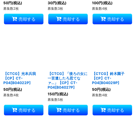
50
円
(税込)
30
円
(税込)
100
円
(税込)
募集数2枚
募集数3枚
募集数4枚
売却する
売却する
売却する
【CTCG】光本兵我
【CTCG】「後ろの女に
【CTCG】鈴木園子
【CP】CT-
一言遺したろ思てな
【CP】CT-
P04[B04022P]
ァ…」【CP】CT-
P04[B04029P]
P04[B04027P]
50
円
(税込)
50
円
(税込)
150
円
(税込)
募集数4枚
募集数4枚
募集数5枚
売却する
売却する
売却する