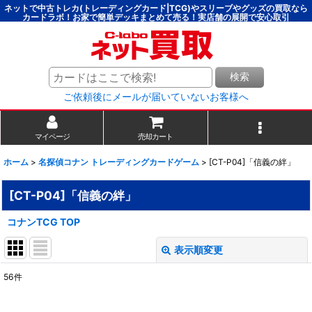
ネットで中古トレカ(トレーディングカード|TCG)やスリーブやグッズの買取なら
カードラボ！お家で簡単デッキまとめて売る！実店舗の展開で安心取引
検索
ご依頼後にメールが届いていないお客様へ
マイページ
売却カート
ホーム
>
名探偵コナン トレーディングカードゲーム
>
[CT-P04]「信義の絆」
[CT-P04]「信義の絆」
コナンTCG TOP
表示順変更
閉じる
56
件
表示数
: