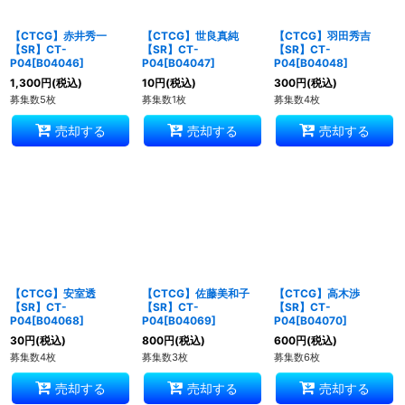
【CTCG】赤井秀一
【CTCG】世良真純
【CTCG】羽田秀吉
【SR】CT-
【SR】CT-
【SR】CT-
P04[B04046]
P04[B04047]
P04[B04048]
1,300
円
(税込)
10
円
(税込)
300
円
(税込)
募集数5枚
募集数1枚
募集数4枚
売却する
売却する
売却する
【CTCG】安室透
【CTCG】佐藤美和子
【CTCG】高木渉
【SR】CT-
【SR】CT-
【SR】CT-
P04[B04068]
P04[B04069]
P04[B04070]
30
円
(税込)
800
円
(税込)
600
円
(税込)
募集数4枚
募集数3枚
募集数6枚
売却する
売却する
売却する