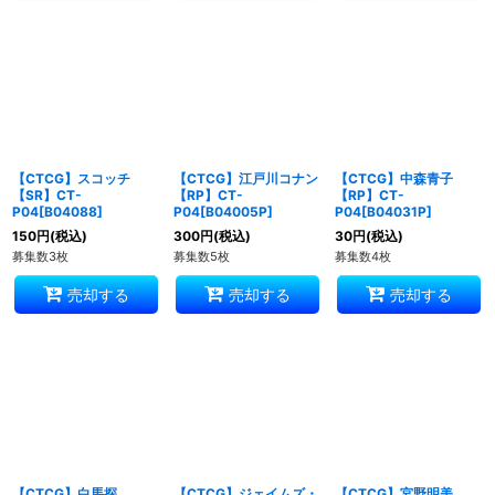
【CTCG】スコッチ
【CTCG】江戸川コナン
【CTCG】中森青子
【SR】CT-
【RP】CT-
【RP】CT-
P04[B04088]
P04[B04005P]
P04[B04031P]
150
円
(税込)
300
円
(税込)
30
円
(税込)
募集数3枚
募集数5枚
募集数4枚
売却する
売却する
売却する
【CTCG】白馬探
【CTCG】ジェイムズ・
【CTCG】宮野明美