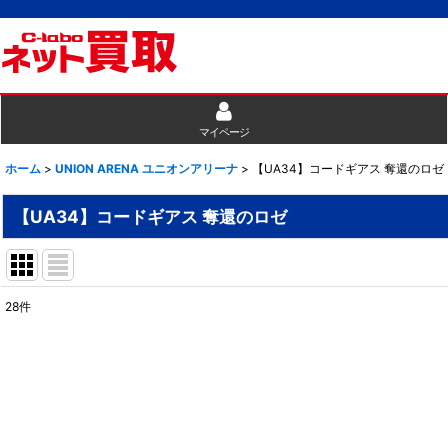
マイページ
ホーム
>
UNION ARENA ユニオンアリーナ
>
【UA34】コードギアス 奪還のロゼ
【UA34】コードギアス 奪還のロゼ
28
件
表示数
:
並び順
: