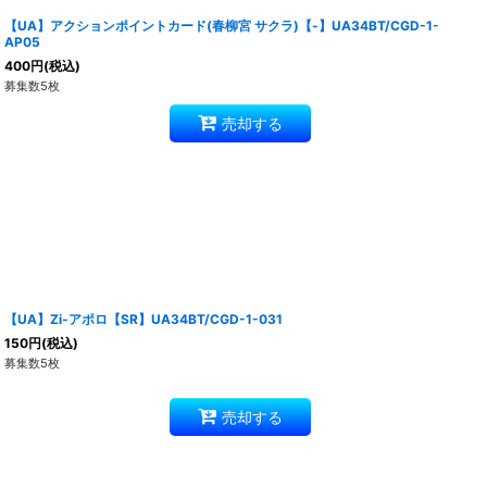
【UA】アクションポイントカード(春柳宮 サクラ)【-】UA34BT/CGD-1-
AP05
400
円
(税込)
募集数5枚
売却する
【UA】Zi-アポロ【SR】UA34BT/CGD-1-031
150
円
(税込)
募集数5枚
売却する