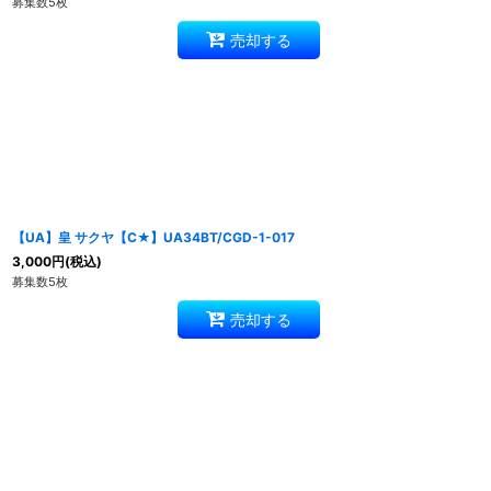
募集数5枚
売却する
【UA】皇 サクヤ【C★】UA34BT/CGD-1-017
3,000
円
(税込)
募集数5枚
売却する