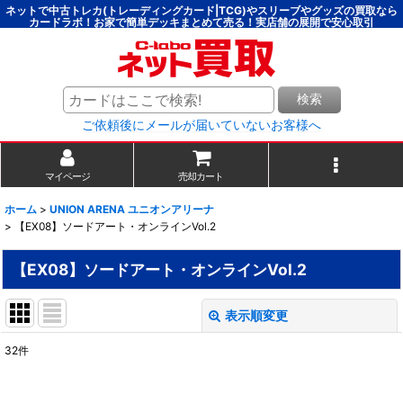
ネットで中古トレカ(トレーディングカード|TCG)やスリーブやグッズの買取なら
カードラボ！お家で簡単デッキまとめて売る！実店舗の展開で安心取引
検索
ご依頼後にメールが届いていないお客様へ
マイページ
売却カート
ホーム
>
UNION ARENA ユニオンアリーナ
>
【EX08】ソードアート・オンラインVol.2
【EX08】ソードアート・オンラインVol.2
表示順変更
閉じる
32
件
表示数
: