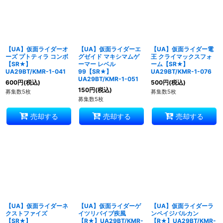
【UA】仮面ライダーオ
【UA】仮面ライダーエ
【UA】仮面ライダー電
ーズ プトティラ コンボ
グゼイド マキシマムゲ
王 クライマックスフォ
【SR★】
ーマー レベル
ーム【SR★】
UA29BT/KMR-1-041
99【SR★】
UA29BT/KMR-1-076
UA29BT/KMR-1-051
600
円
(税込)
500
円
(税込)
150
円
(税込)
募集数5枚
募集数5枚
募集数5枚
売却する
売却する
売却する
【UA】仮面ライダーネ
【UA】仮面ライダーゲ
【UA】仮面ライダーラ
クストファイズ
イツリバイブ疾風
ンペイジバルカン
【SR★】
【R★】UA29BT/KMR-
【R★】UA29BT/KMR-