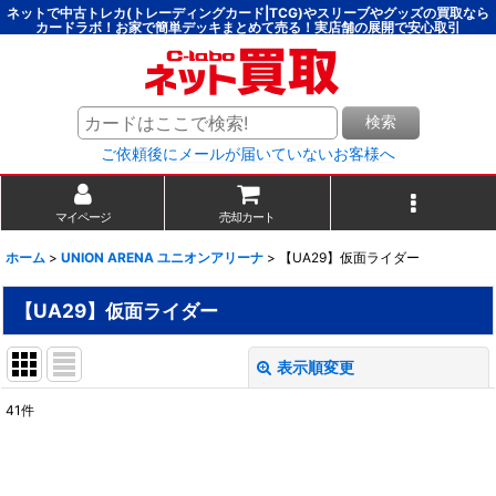
ネットで中古トレカ(トレーディングカード|TCG)やスリーブやグッズの買取なら
カードラボ！お家で簡単デッキまとめて売る！実店舗の展開で安心取引
検索
ご依頼後にメールが届いていないお客様へ
マイページ
売却カート
ホーム
>
UNION ARENA ユニオンアリーナ
>
【UA29】仮面ライダー
【UA29】仮面ライダー
表示順変更
閉じる
41
件
表示数
:
並び順
: