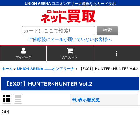
UNION ARENA ユニオンアリーナ通販ならカードラボ
検索
ご依頼後にメールが届いていないお客様へ
マイページ
売却カート
ホーム
>
UNION ARENA ユニオンアリーナ
>
【EX01】HUNTER×HUNTER Vol.2
【EX01】HUNTER×HUNTER Vol.2
表示順変更
閉じる
24
件
表示数
:
並び順
: