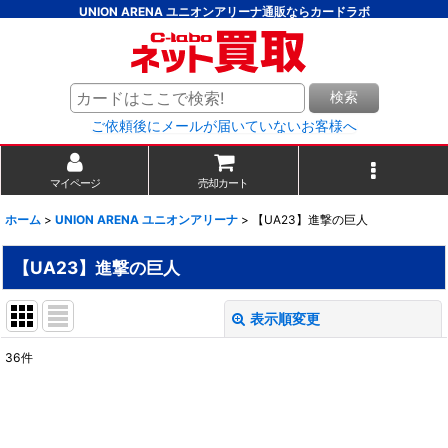
UNION ARENA ユニオンアリーナ通販ならカードラボ
検索
ご依頼後にメールが届いていないお客様へ
マイページ
売却カート
ホーム
>
UNION ARENA ユニオンアリーナ
>
【UA23】進撃の巨人
【UA23】進撃の巨人
表示順変更
閉じる
36
件
表示数
:
並び順
: