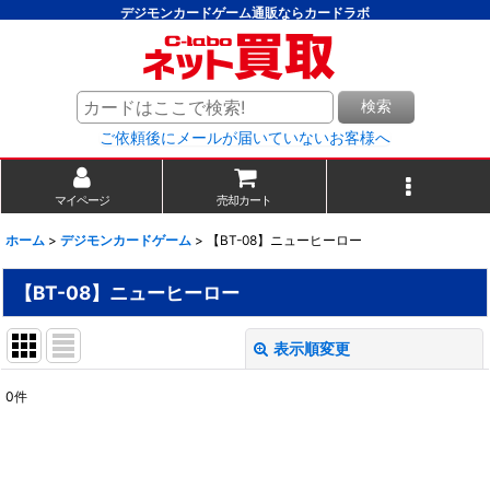
デジモンカードゲーム通販ならカードラボ
検索
ご依頼後にメールが届いていないお客様へ
マイページ
売却カート
ホーム
>
デジモンカードゲーム
>
【BT-08】ニューヒーロー
【BT-08】ニューヒーロー
表示順変更
閉じる
0
件
表示数
:
並び順
: