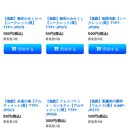
【遊戯】御巫かみくらべ
【遊戯】御巫かみかくし
【遊戯】無限泡影【シー
【シークレット/罠】
【シークレット/罠】
クレット/罠】TTP1-
TTP1-JP074
TTP1-JP075
JP090
100
円
(税込)
50
円
(税込)
500
円
(税込)
募集数3枚
募集数6枚
募集数6枚
売却する
売却する
売却する
【遊戯】永遠の魂【アル
【遊戯】フェイバリッ
【遊戯】黒魔術の護符
ティメット/罠】TTP1-
ト・コンタクト【アルテ
【ウルトラ/罠】VJMP-
JP023
ィメット/罠】TTP1-
JP273
JP056
50
円
(税込)
100
円
(税込)
300
円
(税込)
募集数2枚
募集数6枚
募集数2枚