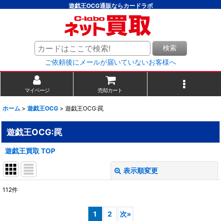
遊戯王OCG通販ならカードラボ
検索
ご依頼後にメールが届いていないお客様へ
マイページ
売却カート
ホーム
>
遊戯王OCG
>
遊戯王OCG:罠
遊戯王OCG:罠
遊戯王買取 TOP
表示順変更
閉じる
112
件
表示数
:
1
2
次
»