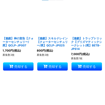
並び順
:
絞り込む
【遊戯】神の宣告【クォ
【遊戯】スキルドレイン
【遊戯】トラップトリッ
ーターセンチュリー/
【クォーターセンチュリ
ク【プリズマティックシ
罠】QCLP-JP007
ー/罠】QCLP-JP025
ークレット/罠】BETB-
JPS14
1,700
円
(税込)
800
円
(税込)
7,000
円
(税込)
募集数3枚
募集数3枚
募集数1枚
売却する
売却する
売却する