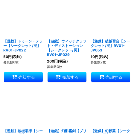
【遊戯】トゥーン・テラ
【遊戯】ウィッチクラフ
【遊戯】破械習合【シー
ー【シークレット/罠】
ト・ディストーション
クレット/罠】RV01-
RV01-JP022
【シークレット/罠】
JP053
RV01-JP029
50
円
(税込)
10
円
(税込)
200
円
(税込)
募集数6枚
募集数2枚
募集数3枚
売却する
売却する
売却する
【遊戯】破械唱導【シー
【遊戯】幻影霧剣【プリ
【遊戯】幻影翼【シーク