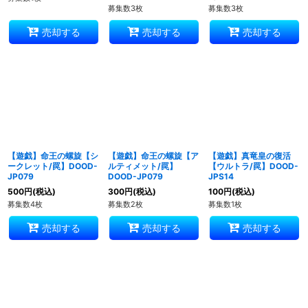
募集数3枚
募集数3枚
売却する
売却する
売却する
【遊戯】命王の螺旋【シ
【遊戯】命王の螺旋【ア
【遊戯】真竜皇の復活
ークレット/罠】DOOD-
ルティメット/罠】
【ウルトラ/罠】DOOD-
JP079
DOOD-JP079
JPS14
500
円
(税込)
300
円
(税込)
100
円
(税込)
募集数4枚
募集数2枚
募集数1枚
売却する
売却する
売却する