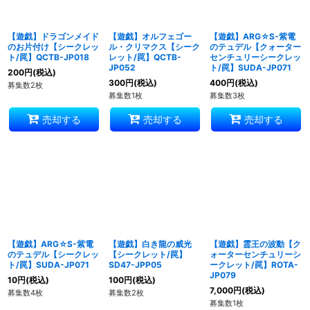
【遊戯】ドラゴンメイド
【遊戯】オルフェゴー
【遊戯】ARG☆S-紫電
のお片付け【シークレッ
ル・クリマクス【シーク
のテュデル【クォーター
ト/罠】QCTB-JP018
レット/罠】QCTB-
センチュリーシークレッ
JP052
ト/罠】SUDA-JP071
200
円
(税込)
300
円
(税込)
400
円
(税込)
募集数2枚
募集数1枚
募集数3枚
売却する
売却する
売却する
【遊戯】ARG☆S-紫電
【遊戯】白き龍の威光
【遊戯】霊王の波動【ク
のテュデル【シークレッ
【シークレット/罠】
ォーターセンチュリーシ
ト/罠】SUDA-JP071
SD47-JPP05
ークレット/罠】ROTA-
JP079
10
円
(税込)
100
円
(税込)
7,000
円
(税込)
募集数4枚
募集数2枚
募集数1枚