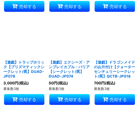
売却する
売却する
売却する
【遊戯】トラップホリッ
【遊戯】エクシーズ・ア
【遊戯】ドラゴンメイド
ク【プリズマティックシ
ンブレイカブル・バリア
のお片付け【クォーター
ークレット/罠】DUAD-
【シークレット/罠】
センチュリーシークレッ
JP078
DUAD-JP074
ト/罠】QCTB-JP018
3,000
円
(税込)
50
円
(税込)
700
円
(税込)
募集数3枚
募集数3枚
募集数3枚
売却する
売却する
売却する