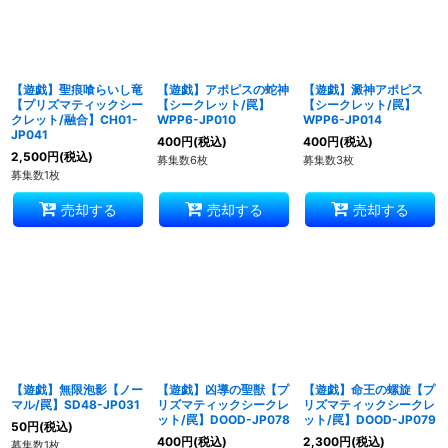
【遊戯】聖痕喰らいし竜
【遊戯】アポピスの蛇神
【遊戯】澱神アポピス
【プリズマティックシー
【シークレット/罠】
【シークレット/罠】
クレット/融合】CH01-
WPP6-JP010
WPP6-JP014
JP041
400
円
(税込)
400
円
(税込)
2,500
円
(税込)
募集数6枚
募集数3枚
募集数1枚
売却する
売却する
売却する
【遊戯】無限泡影【ノー
【遊戯】凶導の聖獣【プ
【遊戯】命王の螺旋【プ
マル/罠】SD48-JP031
リズマティックシークレ
リズマティックシークレ
ット/罠】DOOD-JP078
ット/罠】DOOD-JP079
50
円
(税込)
400
円
(税込)
2,300
円
(税込)
募集数1枚