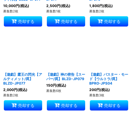
10,000
円
(税込)
2,500
円
(税込)
1,800
円
(税込)
募集数2枚
募集数1枚
募集数2枚
売却する
売却する
売却する
【遊戯】霆王の閃光【ア
【遊戯】神の密告【スー
【遊戯】バスター・モー
ルティメット/罠】
パー/罠】BLZD-JP079
ド【ウルトラ/罠】
BLZD-JP077
BPRO-JPS04
150
円
(税込)
2,000
円
(税込)
200
円
(税込)
募集数6枚
募集数2枚
募集数3枚
売却する
売却する
売却する