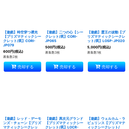
【遊戯】時空穿つ遡光
【遊戯】二つの心【シー
【遊戯】霊王の波動【プ
【プリズマティックシー
クレット/罠】CORI-
リズマティックシークレ
クレット/罠】CORI-
JP065
ット/罠】LOSP-JP020
JP079
500
円
(税込)
5,000
円
(税込)
600
円
(税込)
募集数3枚
募集数1枚
募集数2枚
売却する
売却する
売却する
【遊戯】レッド・デーモ
【遊戯】異次元グランド
【遊戯】ウェルカム・ラ
ンズ・チェーン【プリズ
【プリズマティックシー
ビュリンス【プリズマテ
マティックシークレッ
クレット/罠】LOCR-
ィックシークレット/