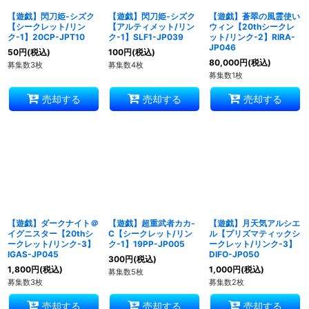
【遊戯】閃刀姫-シズク
【遊戯】閃刀姫-シズク
【遊戯】蒼翠の風霊使い
【シークレット/リン
【アルティメット/リン
ウィン【20thシークレ
ク-1】20CP-JPT10
ク-1】SLF1-JP039
ット/リンク-2】RIRA-
JP046
50
円
(税込)
100
円
(税込)
80,000
円
(税込)
募集数3枚
募集数4枚
募集数1枚
売却する
売却する
売却する
【遊戯】ダークナイト＠
【遊戯】超重武者カカ-
【遊戯】月天気アルシエ
イグニスター【20thシ
C【シークレット/リン
ル【プリズマティックシ
ークレット/リンク-3】
ク-1】19PP-JP005
ークレット/リンク-3】
IGAS-JP045
DIFO-JP050
300
円
(税込)
1,800
円
(税込)
1,000
円
(税込)
募集数5枚
募集数3枚
募集数2枚
売却する
売却する
売却する