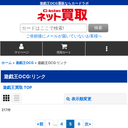
遊戯王OCG通販ならカードラボ
検索
ご依頼後にメールが届いていないお客様へ
マイページ
売却カート
ホーム
>
遊戯王OCG
>
遊戯王OCG:リンク
遊戯王OCG:リンク
遊戯王買取 TOP
表示順変更
閉じる
317
件
表示数
:
«
前
1
...
4
5
6
次
»