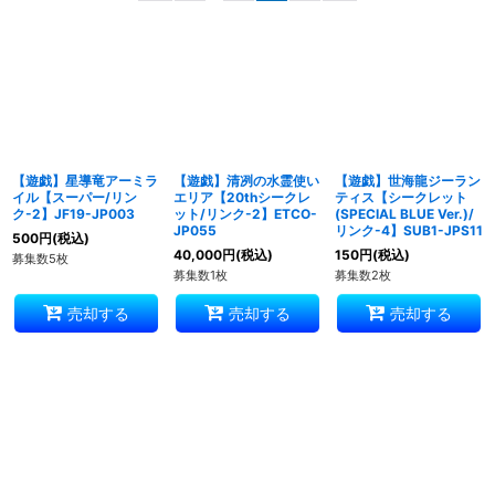
並び順
:
絞り込む
【遊戯】星導竜アーミラ
【遊戯】清冽の水霊使い
【遊戯】世海龍ジーラン
イル【スーパー/リン
エリア【20thシークレ
ティス【シークレット
ク-2】JF19-JP003
ット/リンク-2】ETCO-
(SPECIAL BLUE Ver.)/
JP055
リンク-4】SUB1-JPS11
500
円
(税込)
40,000
円
(税込)
150
円
(税込)
募集数5枚
募集数1枚
募集数2枚
売却する
売却する
売却する