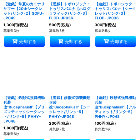
【遊戯】常夏のカミナリ
【遊戯】トポロジック・
【遊戯】トポロジック・
サマー【20thシークレ
トゥリスバエナ【ホログ
トゥリスバエナ【シーク
ット/リンク-2】SOFU-
ラフィック/リンク-3】
レット/リンク-3】
JP049
FLOD-JP036
FLOD-JP036
1,300
円
(税込)
500
円
(税込)
300
円
(税込)
募集数3枚
募集数5枚
募集数5枚
売却する
売却する
売却する
【遊戯】鉄獣式強襲機動
【遊戯】鉄獣式強襲機動
【遊戯】鉄獣式強襲機動
兵装
兵装
兵装
改“BucephalusII”【プリ
改“BucephalusII”【シー
改“BucephalusII”【アル
ズマティックシークレッ
クレット/リンク-5】
ティメット/リンク-5】
ト/リンク-5】PHHY-
PHHY-JP048
PHHY-JP048
JP048
200
円
(税込)
100
円
(税込)
1,800
円
(税込)
募集数2枚
募集数3枚
募集数6枚