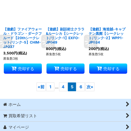
【遊戯】ファイアウォー
【遊戯】副話術士クララ
【遊戯】海造賊-キャプ
ル・ドラゴン・ダークフ
&ルーシカ【シークレッ
テン黒髭【シークレッ
ルード【20thシークレ
ト/リンク-1】EXFO-
ト/リンク-2】WPP1-
ット/リンク-5】CHIM-
JP049
JP034
JP037
800
円
(税込)
200
円
(税込)
3,500
円
(税込)
募集数5枚
募集数5枚
募集数3枚
売却する
売却する
売却する
«
前
1
...
4
5
6
次
»
ホーム
買取希望リスト
マイページ