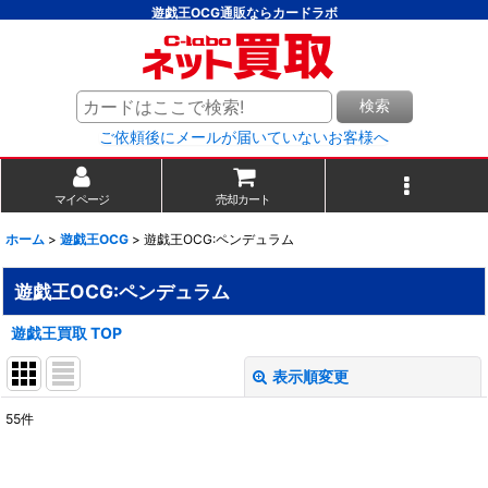
遊戯王OCG通販ならカードラボ
検索
ご依頼後にメールが届いていないお客様へ
マイページ
売却カート
ホーム
>
遊戯王OCG
>
遊戯王OCG:ペンデュラム
遊戯王OCG:ペンデュラム
遊戯王買取 TOP
表示順変更
閉じる
55
件
表示数
: