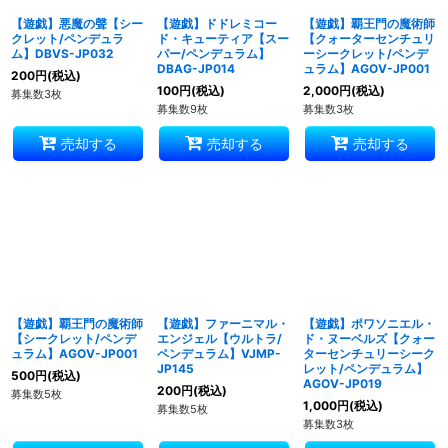
【遊戯】悪魔の聲【シー
【遊戯】ドドレミコー
【遊戯】覇王門の魔術師
クレット/ペンデュラ
ド・キューティア【スー
【クォーターセンチュリ
ム】DBVS-JP032
パー/ペンデュラム】
ーシークレット/ペンデ
DBAG-JP014
ュラム】AGOV-JP001
200
円
(税込)
100
円
(税込)
2,000
円
(税込)
募集数3枚
募集数9枚
募集数3枚
売却する
売却する
売却する
【遊戯】覇王門の魔術師
【遊戯】ファーニマル・
【遊戯】ポワソニエル・
【シークレット/ペンデ
エンジェル【ウルトラ/
ド・ヌーベルズ【クォー
ュラム】AGOV-JP001
ペンデュラム】VJMP-
ターセンチュリーシーク
JP145
レット/ペンデュラム】
500
円
(税込)
AGOV-JP019
200
円
(税込)
募集数5枚
1,000
円
(税込)
募集数5枚
募集数3枚