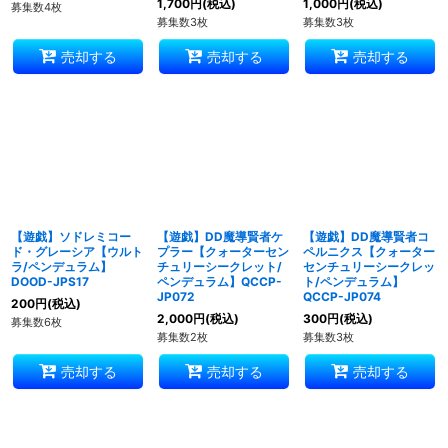
1,700
円
(税込)
1,000
円
(税込)
募集数4枚
募集数3枚
募集数3枚
売却する
売却する
売却する
【遊戯】ソドレミコー
【遊戯】DD魔導賢者ケ
【遊戯】DD魔導賢者コ
ド・グレーシア【ウルト
プラー【クォーターセン
ペルニクス【クォーター
ラ/ペンデュラム】
チュリーシークレット/
センチュリーシークレッ
DOOD-JPS17
ペンデュラム】QCCP-
ト/ペンデュラム】
JP072
QCCP-JP074
200
円
(税込)
2,000
円
(税込)
300
円
(税込)
募集数6枚
募集数2枚
募集数3枚
売却する
売却する
売却する