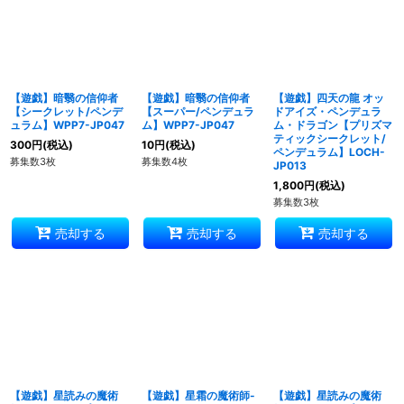
並び順
:
絞り込む
【遊戯】暗翳の信仰者
【遊戯】暗翳の信仰者
【遊戯】四天の龍 オッ
【シークレット/ペンデ
【スーパー/ペンデュラ
ドアイズ・ペンデュラ
ュラム】WPP7-JP047
ム】WPP7-JP047
ム・ドラゴン【プリズマ
ティックシークレット/
300
円
(税込)
10
円
(税込)
ペンデュラム】LOCH-
募集数3枚
募集数4枚
JP013
1,800
円
(税込)
募集数3枚
売却する
売却する
売却する
【遊戯】星読みの魔術
【遊戯】星霜の魔術師-
【遊戯】星読みの魔術