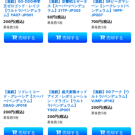
【遊戯】GO-DDD神零
【遊戯】音響戦士ギータ
【遊戯】SRビーダマシ
王ゼロゴッド・レイジ
ス【スーパー/ペンデュ
ーン【シークレット/ペ
【ウルトラ/ペンデュラ
ラム】21TP-JP302
ンデュラム】19PP-
ム】YA07-JP001
JP007
50
円
(税込)
200
円
(税込)
700
円
(税込)
募集数5枚
募集数5枚
募集数5枚
売却する
売却する
売却する
【遊戯】ソドレミコー
【遊戯】超天新龍オッド
【遊戯】DDアーク【ウ
ド・グレーシア【スーパ
アイズ・レボリューショ
ルトラ/ペンデュラム】
ー/ペンデュラム】
ン・ドラゴン【ウルト
VJMP-JP162
DBAG-JP018
ラ/ペンデュラム】
200
円
(税込)
YS02-JP001
200
円
(税込)
募集数5枚
200
円
(税込)
募集数9枚
募集数2枚
売却する
売却する
売却する