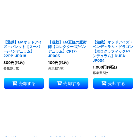
【遊戯】EMオッドアイ
【遊戯】EM五虹の魔術
【遊戯】オッドアイズ・
ズ・バレット【スーパ
師【コレクターズ/ペン
ペンデュラム・ドラゴン
ー/ペンデュラム】
デュラム】CP17-
【ホログラフィック/ペ
22PP-JP018
JP005
ンデュラム】DUEA-
JP004
300
円
(税込)
100
円
(税込)
1,000
円
(税込)
募集数5枚
募集数5枚
募集数5枚
売却する
売却する
売却する