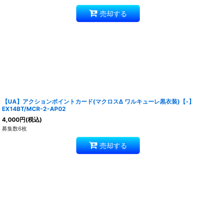
売却する
【UA】アクションポイントカード(マクロスΔ ワルキューレ黒衣装)【-】
EX14BT/MCR-2-AP02
4,000
円
(税込)
募集数6枚
売却する