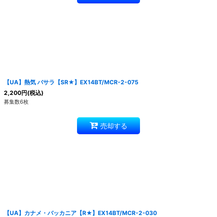
【UA】熱気 バサラ【SR★】EX14BT/MCR-2-075
2,200
円
(税込)
募集数6枚
売却する
【UA】カナメ・バッカニア【R★】EX14BT/MCR-2-030