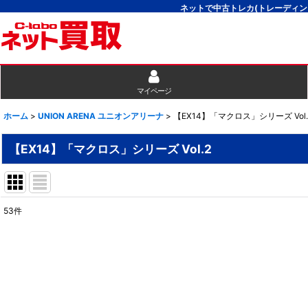
ネットで中古トレカ(トレーディン
マイページ
ホーム
>
UNION ARENA ユニオンアリーナ
>
【EX14】「マクロス」シリーズ Vol.
【EX14】「マクロス」シリーズ Vol.2
53
件
表示数
:
並び順
: