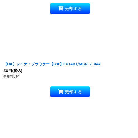
売却する
【UA】レイナ・プラウラー【C★】EX14BT/MCR-2-047
50
円
(税込)
募集数6枚
売却する