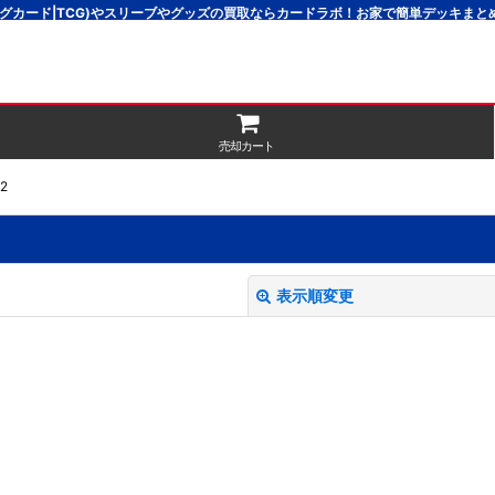
グカード|TCG)やスリーブやグッズの買取ならカードラボ！お家で簡単デッキま
売却カート
2
表示順変更
絞り込む