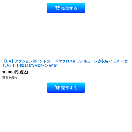
売却する
【UA】アクションポイントカード(マクロスΔ ワルキューレ赤衣装 イラスト:ま
じろ)【-】EX14BT/MCR-2-AP01
10,000
円
(税込)
募集数5枚
売却する