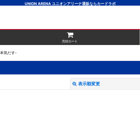
UNION ARENA ユニオンアリーナ通販ならカードラボ
売却カート
ら本気だす-
表示順変更
絞り込む