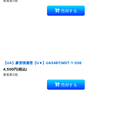
募集数5枚
売却する
【UA】豪雷積層雲【U★】UA54BT/MST-1-036
4,500
円
(税込)
募集数5枚
売却する