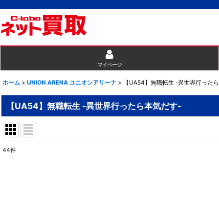
マイページ
ホーム
>
UNION ARENA ユニオンアリーナ
>
【UA54】無職転生 -異世界行った
【UA54】無職転生 -異世界行ったら本気だす-
44
件
表示数
:
並び順
: