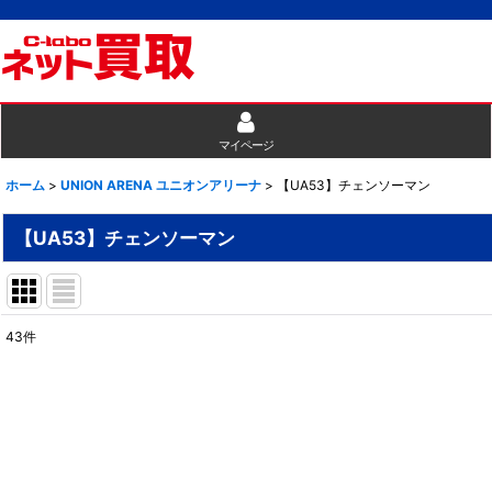
マイページ
ホーム
>
UNION ARENA ユニオンアリーナ
>
【UA53】チェンソーマン
【UA53】チェンソーマン
43
件
表示数
:
並び順
: