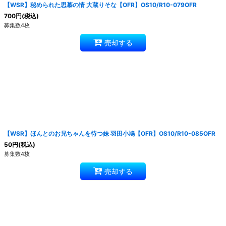
【WSR】秘められた思慕の情 大蔵りそな【OFR】OS10/R10-079OFR
700
円
(税込)
募集数4枚
売却する
【WSR】ほんとのお兄ちゃんを待つ妹 羽田小鳩【OFR】OS10/R10-085OFR
50
円
(税込)
募集数4枚
売却する