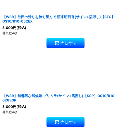
絞り込む
【WSR】彼氏の帰りを待ち望んで 渡来明日香(サイン+箔押し)【SEC】
OS10/R10-052EX
8,000
円
(税込)
募集数4枚
売却する
【WSR】無邪気な居候娘 プリムラ(サイン+箔押し)【SSP】OS10/R10-
028SSP
3,000
円
(税込)
募集数4枚
売却する