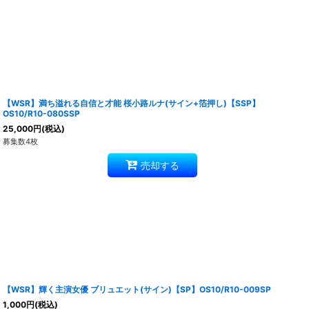
【WSR】満ち溢れる自信と才能 桜小路ルナ(サイン+箔押し)【SSP】
OS10/R10-080SSP
25,000
円
(税込)
募集数4枚
売却する
【WSR】輝く主演女優 ブリュエット(サイン)【SP】OS10/R10-009SP
1,000
円
(税込)