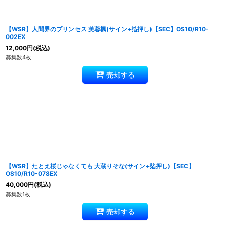
【WSR】人間界のプリンセス 芙蓉楓(サイン+箔押し)【SEC】OS10/R10-
002EX
12,000
円
(税込)
募集数4枚
売却する
【WSR】たとえ桜じゃなくても 大蔵りそな(サイン+箔押し)【SEC】
OS10/R10-078EX
40,000
円
(税込)
募集数1枚
売却する