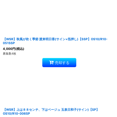
【WSR】秋風が吹く季節 渡来明日香(サイン+箔押し)【SSP】OS10/R10-
051SSP
4,000
円
(税込)
募集数4枚
売却する
【WSR】上は８８センチ、下はベージュ 玉泉日和子(サイン)【SP】
OS10/R10-006SP