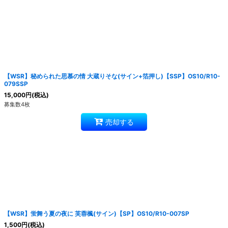
【WSR】秘められた思慕の情 大蔵りそな(サイン+箔押し)【SSP】OS10/R10-
079SSP
15,000
円
(税込)
募集数4枚
売却する
【WSR】蛍舞う夏の夜に 芙蓉楓(サイン)【SP】OS10/R10-007SP
1,500
円
(税込)