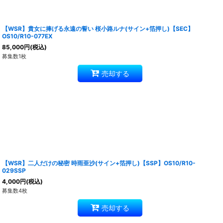
【WSR】貴女に捧げる永遠の誓い 桜小路ルナ(サイン+箔押し)【SEC】
OS10/R10-077EX
85,000
円
(税込)
募集数1枚
売却する
【WSR】二人だけの秘密 時雨亜沙(サイン+箔押し)【SSP】OS10/R10-
029SSP
4,000
円
(税込)
募集数4枚
売却する