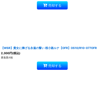
売却する
【WSR】貴女に捧げる永遠の誓い 桜小路ルナ【OFR】OS10/R10-077OFR
2,000
円
(税込)
募集数4枚
売却する