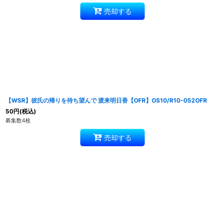
売却する
【WSR】彼氏の帰りを待ち望んで 渡来明日香【OFR】OS10/R10-052OFR
50
円
(税込)
募集数4枚
売却する