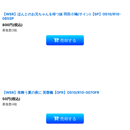
【WSR】ほんとのお兄ちゃんを待つ妹 羽田小鳩(サイン)【SP】OS10/R10-
085SP
800
円
(税込)
募集数3枚
売却する
【WSR】蛍舞う夏の夜に 芙蓉楓【OFR】OS10/R10-007OFR
50
円
(税込)
募集数4枚
売却する