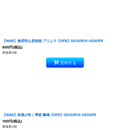
【WSR】無邪気な居候娘 プリムラ【OFR】OS10/R10-028OFR
600
円
(税込)
募集数4枚
売却する
【WSR】秋風が吹く季節 鳳鳴【OFR】OS10/R10-050OFR
100
円
(税込)
募集数4枚