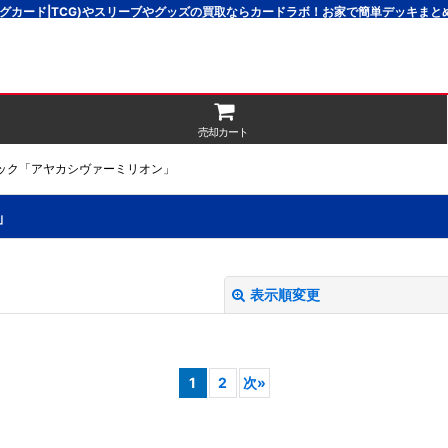
グカード|TCG)やスリーブやグッズの買取ならカードラボ！お家で簡単デッキま
売却カート
パック「アヤカシヴァーミリオン」
」
表示順変更
1
2
次
»