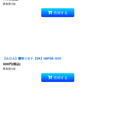
募集数5枚
売却する
【ホロカ】響咲リオナ【SR】hBP06-020
300
円
(税込)
募集数5枚
売却する