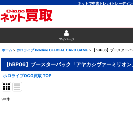
ネットで中古トレカ(トレーディン
マイページ
ホーム
>
ホロライブ hololive OFFICIAL CARD GAME
>
【hBP06】ブースター
【hBP06】ブースターパック「アヤカシヴァーミリオン
ホロライブOCG買取 TOP
90
件
表示数
:
並び順
: