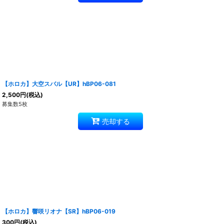
【ホロカ】大空スバル【UR】hBP06-081
2,500
円
(税込)
募集数5枚
売却する
【ホロカ】響咲リオナ【SR】hBP06-019
300
円
(税込)