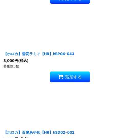
【ホロカ】雪花ラミィ【HR】hBP04-043
3,000
円
(税込)
募集数5枚
売却する
【ホロカ】百鬼あやめ【HR】hSD02-002