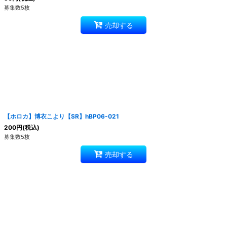
募集数5枚
売却する
【ホロカ】博衣こより【SR】hBP06-021
200
円
(税込)
募集数5枚
売却する