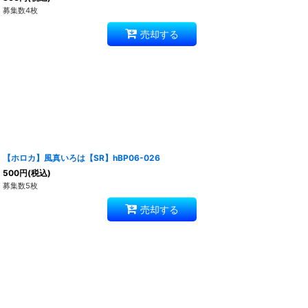
募集数4枚
売却する
【ホロカ】風真いろは【SR】hBP06-026
500
円
(税込)
募集数5枚
売却する