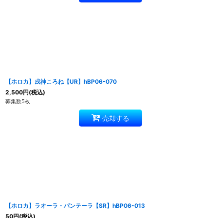
【ホロカ】戌神ころね【UR】hBP06-070
2,500
円
(税込)
募集数5枚
売却する
【ホロカ】ラオーラ・パンテーラ【SR】hBP06-013
50
円
(税込)