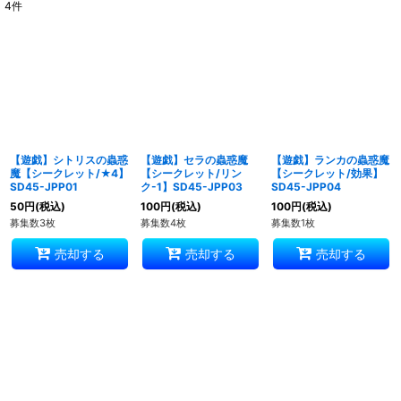
4
件
表示数
:
並び順
:
絞り込む
【遊戯】シトリスの蟲惑
【遊戯】セラの蟲惑魔
【遊戯】ランカの蟲惑魔
魔【シークレット/★4】
【シークレット/リン
【シークレット/効果】
SD45-JPP01
ク-1】SD45-JPP03
SD45-JPP04
50
円
(税込)
100
円
(税込)
100
円
(税込)
募集数3枚
募集数4枚
募集数1枚
売却する
売却する
売却する