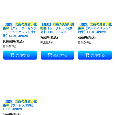
並び順
:
絞り込む
【遊戯】
幻惑の見習い魔
【遊戯】
幻惑の見習い魔
【遊戯】
幻惑の見習い魔
術師
【クォーターセンチ
術師
【シークレット/効
術師
【アルティメット/
ュリーシークレット/効
果】LEDE-JP029
効果】LEDE-JP029
果】LEDE-JP029
700
円
(税込)
400
円
(税込)
5,500
円
(税込)
募集数9枚
募集数9枚
募集数2枚
売却する
売却する
売却する
【遊戯】
幻惑の見習い魔
術師
【ウルトラ/効果】
LEDE-JP029
300
円
(税込)