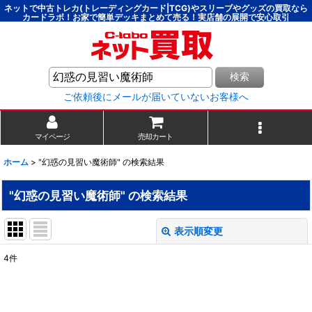
ネットで中古トレカ(トレーディングカード|TCG)やスリーブやグッズの買取なら
カードラボ！お家で簡単デッキまとめて売る！実店舗の展開で安心取引
検索
ご依頼後にメールが届いていないお客様へ
マイページ
売却カート
ホーム
>
"幻惑の見習い魔術師"
の
検索結果
"幻惑の見習い魔術師"
の
検索結果
表示順変更
閉じる
4
件
商品検索
:
表示数
: