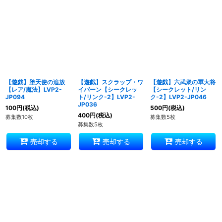
表示数
:
並び順
:
絞り込む
【遊戯】堕天使の追放
【遊戯】スクラップ・ワ
【遊戯】六武衆の軍大将
【レア/魔法】LVP2-
イバーン【シークレッ
【シークレット/リン
JP094
ト/リンク-2】LVP2-
ク-2】LVP2-JP046
JP036
100
円
(税込)
500
円
(税込)
400
円
(税込)
募集数10枚
募集数5枚
募集数5枚
売却する
売却する
売却する