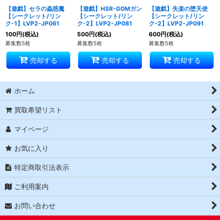
【遊戯】セラの蟲惑魔
【遊戯】HSR-GOMガン
【遊戯】失楽の堕天使
【シークレット/リン
【シークレット/リン
【シークレット/リン
ク-1】LVP2-JP061
ク-2】LVP2-JP081
ク-2】LVP2-JP091
100
円
(税込)
500
円
(税込)
600
円
(税込)
募集数5枚
募集数5枚
募集数5枚
売却する
売却する
売却する
ホーム
買取希望リスト
マイページ
お気に入り
特定商取引法表示
ご利用案内
お問い合わせ