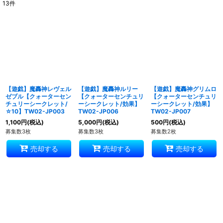
13
件
表示数
:
並び順
:
絞り込む
【遊戯】魔轟神レヴェル
【遊戯】魔轟神ルリー
【遊戯】魔轟神グリムロ
ゼブル【クォーターセン
【クォーターセンチュリ
【クォーターセンチュリ
チュリーシークレット/
ーシークレット/効果】
ーシークレット/効果】
☆10】TW02-JP003
TW02-JP006
TW02-JP007
1,100
円
(税込)
5,000
円
(税込)
500
円
(税込)
募集数3枚
募集数3枚
募集数2枚
売却する
売却する
売却する