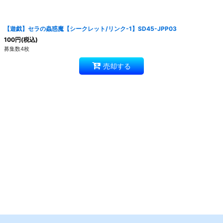
絞り込む
【遊戯】セラの蟲惑魔【シークレット/リンク-1】SD45-JPP03
100
円
(税込)
募集数4枚
売却する