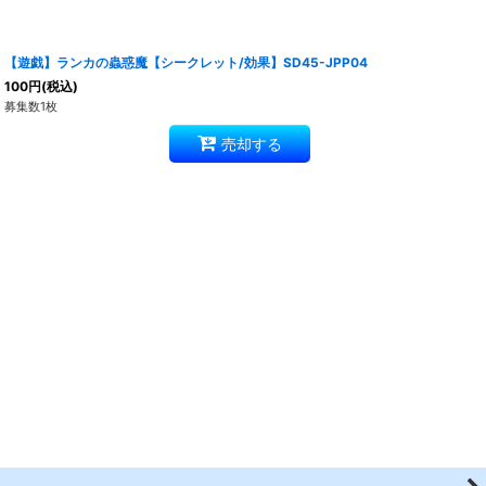
【遊戯】ランカの蟲惑魔【シークレット/効果】SD45-JPP04
100
円
(税込)
募集数1枚
売却する