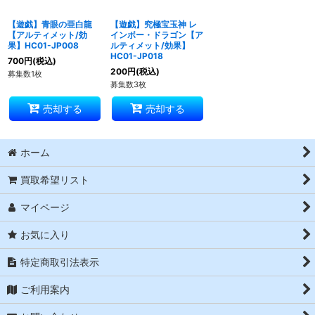
【遊戯】青眼の亜白龍
【遊戯】究極宝玉神 レ
【アルティメット/効
インボー・ドラゴン【ア
果】HC01-JP008
ルティメット/効果】
HC01-JP018
700
円
(税込)
200
円
(税込)
募集数1枚
募集数3枚
売却する
売却する
ホーム
買取希望リスト
マイページ
お気に入り
特定商取引法表示
ご利用案内