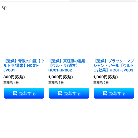
5
件
表示数
:
並び順
:
絞り込む
【遊戯】青眼の白龍【ウ
【遊戯】真紅眼の黒竜
【遊戯】ブラック・マジ
ルトラ/通常】HC01-
【ウルトラ/通常】
シャン・ガール【ウルト
JP001
HC01-JP002
ラ/効果】HC01-JP003
800
円
(税込)
1,000
円
(税込)
1,000
円
(税込)
募集数4枚
募集数5枚
募集数2枚
売却する
売却する
売却する